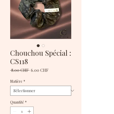
Chouchou Spécial :
CS118
Prix
Prix
 8.00 CHF 
6.00 CHF
original
promotionnel
Matière
*
Quantité
*