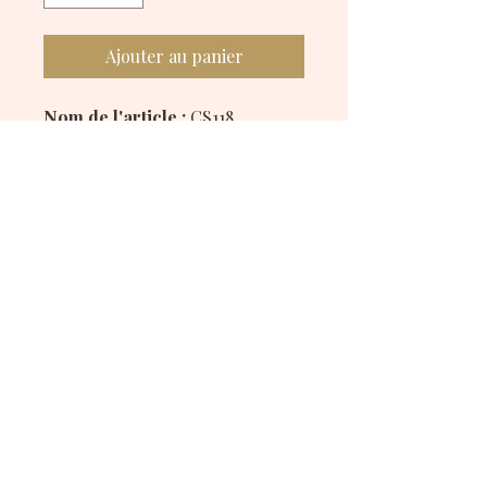
Ajouter au panier
Nom de l'article :
CS118
Description :
Chouchou fait main en tissu avec
un motif militaire, idéal pour un
style audacieux et utilitaire.
Disponible en polyester et en
satiné
Mes réseaux sociaux :