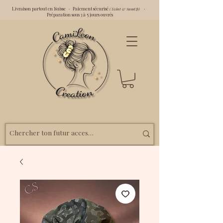
Livraison partout en Suisse · Paiement sécurisé
·
(Twint & SumUp)
Préparation sous 3 à 5 jours ouvrés