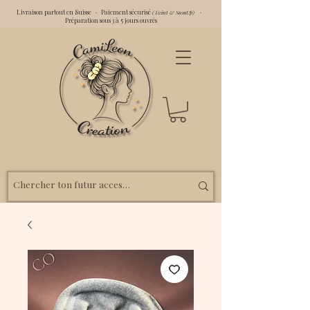
Livraison partout en Suisse · Paiement sécurisé
·
(Twint & SumUp)
Préparation sous 3 à 5 jours ouvrés