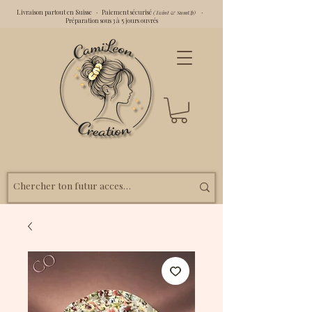
Livraison partout en Suisse · Paiement sécurisé
·
(Twint & SumUp)
Préparation sous 3 à 5 jours ouvrés