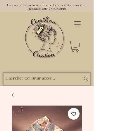
Livraison partout en Suisse · Paiement sécurisé
·
(Twint & SumUp)
Préparation sous 3 à 5 jours ouvrés