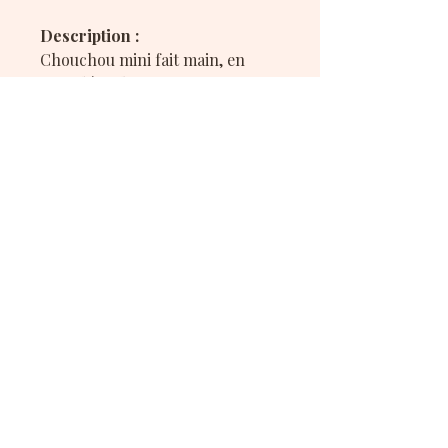
Description :
Chouchou mini fait main, en
tissu déperlant aux motifs
inspirés de pierres précieuses
dans des tons pastel de rose,
bleu et violet, sublimés par de
délicates touches dorées,
confectionné à partir des chutes
du modèle CDB012, pour une
touche raffinée et lumineuse.
Mes réseaux sociaux :
Conditions générales
& politique de confidentialité
Copyright
@2025 CamiLeon.Creation