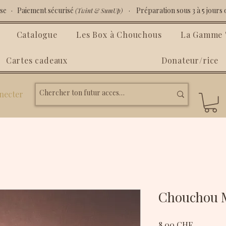
isse · Paiement sécurisé
· Préparation sous 3 à 5 jours 
(Twint & SumUp)
Catalogue
Les Box à Chouchous
La Gamme "
Cartes cadeaux
Donateur/rice
necter
Chouchou M
Prix
8.00 CHF