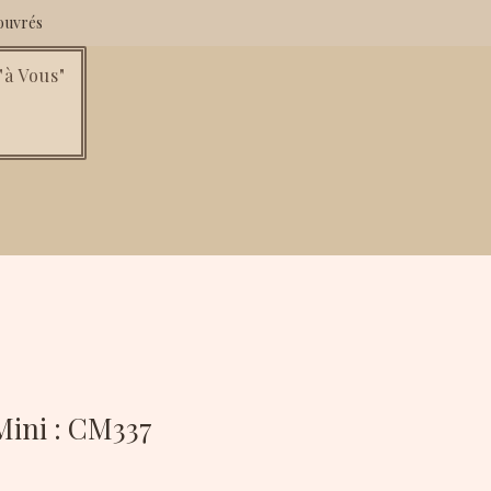
ouvrés
à Vous"
ini : CM337