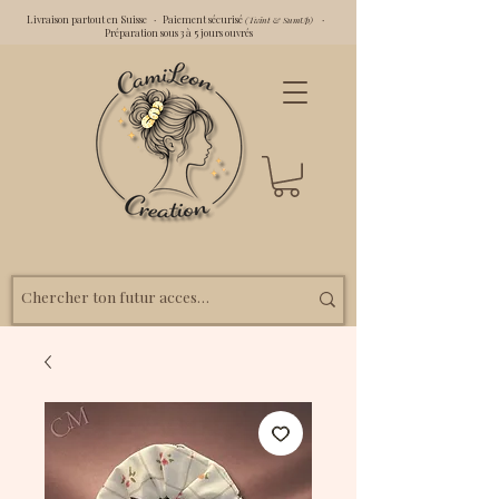
Livraison partout en Suisse · Paiement sécurisé
·
(Twint & SumUp)
Préparation sous 3 à 5 jours ouvrés