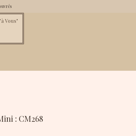
ouvrés
à Vous"
ini : CM268