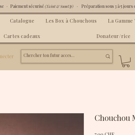
isse · Paiement sécurisé
· Préparation sous 3 à 5 jours 
(Twint & SumUp)
Catalogue
Les Box à Chouchous
La Gamme "
Cartes cadeaux
Donateur/rice
necter
Chouchou M
Prix
7.00 CHF