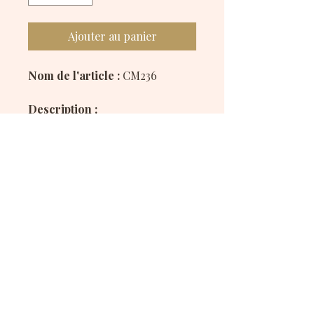
Ajouter au panier
Nom de l'article :
CM236
Description :
Chouchou Mini fait main en tissu
à carreaux rouges et blancs,
parsemé de petits cœurs, issu
des chutes du modèle CA015.
Son motif tendre et rétro
apporte une touche malicieuse
et pleine de charme aux
coiffures des petits comme des
grands.