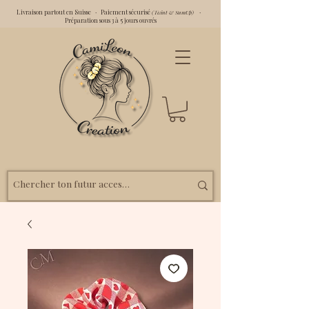
Livraison partout en Suisse · Paiement sécurisé
·
(Twint & SumUp)
Préparation sous 3 à 5 jours ouvrés