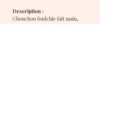
Description :
Chouchou foulchie fait main,
avec petit ruban intégré, en tissu
rose à carreaux avec motif
fraise, pour une touche fruitée
et espiègle.
Le ruban n’est pas cousu au
chouchou, il peut donc être retiré
facilement pour varier les styles.
Mes réseaux sociaux :
Conditions générales
& politique de confidentialité
Copyright
@2025 CamiLeon.Creation