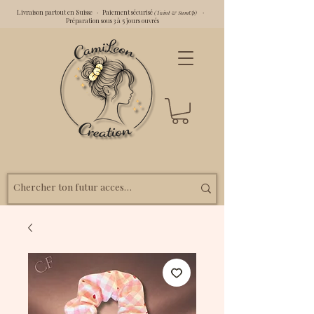
Livraison partout en Suisse · Paiement sécurisé
·
(Twint & SumUp)
Préparation sous 3 à 5 jours ouvrés