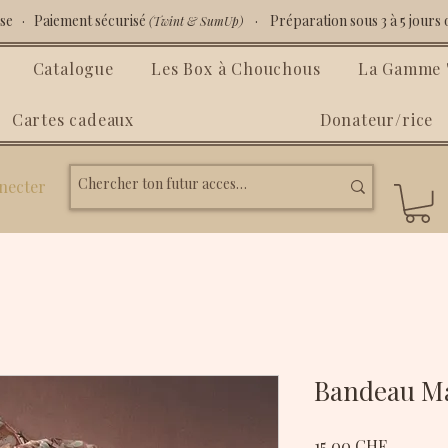
isse · Paiement sécurisé
· Préparation sous 3 à 5 jours 
(Twint & SumUp)
Catalogue
Les Box à Chouchous
La Gamme "
Cartes cadeaux
Donateur/rice
necter
Bandeau M
Prix
15.00 CHF