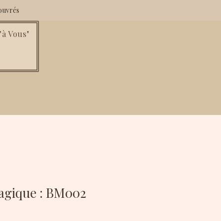
ouvrés
à Vous"
agique : BM002