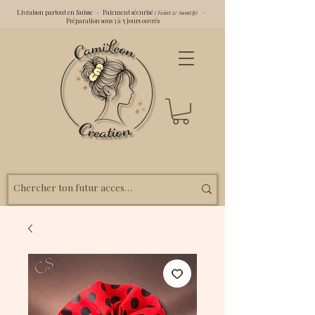
Livraison partout en Suisse · Paiement sécurisé
·
(Twint & SumUp)
Préparation sous 3 à 5 jours ouvrés