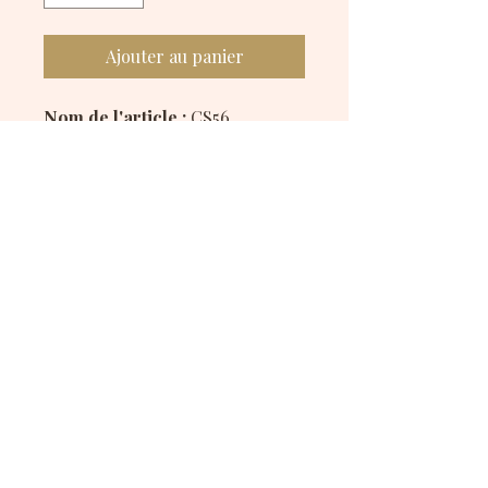
Ajouter au panier
Nom de l'article :
CS56
Description :
Chouchou fait main en tissu
rouge à pois noirs, parfait pour
un style classique et intemporel.
Disponible en polyester et en
satiné.
Mes réseaux sociaux :