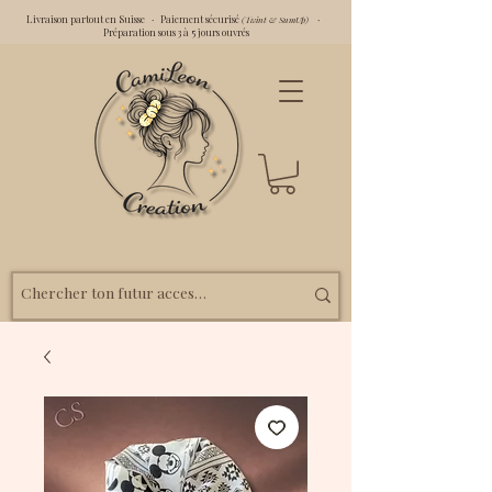
Livraison partout en Suisse · Paiement sécurisé
·
(Twint & SumUp)
Préparation sous 3 à 5 jours ouvrés