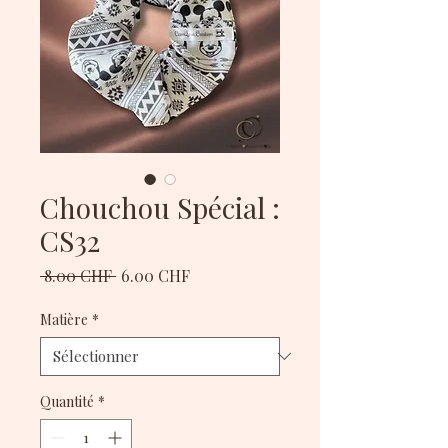
Chouchou Spécial :
CS32
Prix
Prix
 8.00 CHF 
6.00 CHF
original
promotionnel
Matière
*
Quantité
*