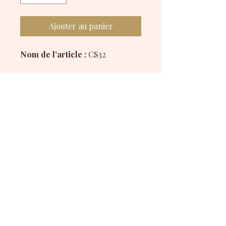
Ajouter au panier
Nom de l'article :
CS32
Description :
Chouchou fait main en tissu avec
un motif inspiré de "Mickey
Mouse" accompagné de détails
géométriques, parfait pour un
style moderne et original.
Disponible en polyester et en
satiné.
Mes réseaux sociaux :