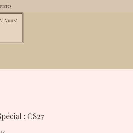
ouvrés
à Vous"
pécial : CS27
Prix
HF