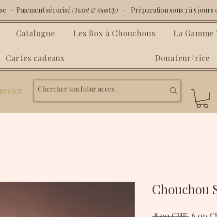
isse · Paiement sécurisé
· Préparation sous 3 à 5 jours 
(Twint & SumUp)
Catalogue
Les Box à Chouchous
La Gamme "
Cartes cadeaux
Donateur/rice
necter
Chouchou S
Prix
 8.00 CHF 
6.00 C