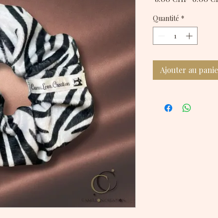
original
Quantité
*
Ajouter au pani