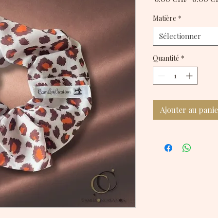
original
Matière
*
Sélectionner
Quantité
*
Ajouter au pani