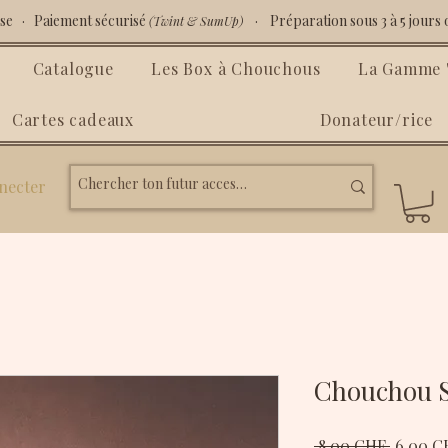
isse · Paiement sécurisé
· Préparation sous 3 à 5 jours 
(Twint & SumUp)
Catalogue
Les Box à Chouchous
La Gamme "
Cartes cadeaux
Donateur/rice
necter
Chouchou S
Prix
 8.00 CHF 
6.00 C