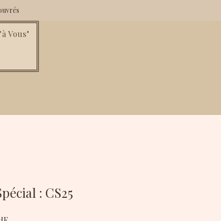
ouvrés
à Vous"
pécial : CS25
Prix
HF