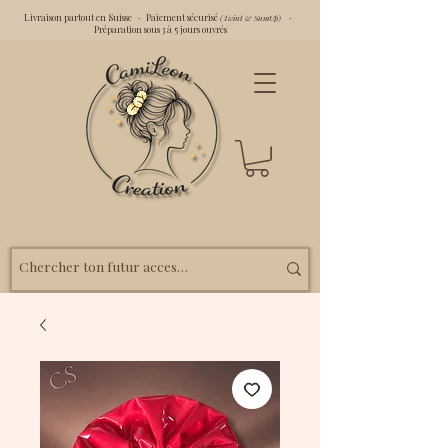
Livraison partout en Suisse · Paiement sécurisé
·
(Twint & SumUp)
Préparation sous 3 à 5 jours ouvrés