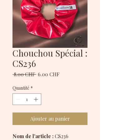
Chouchou Spécial :
CS236
Prix
Prix
 8.00 CHF 
6.00 CHF
original
promotionnel
Quantité
*
Ajouter au panier
Nom de l'article :
CS236