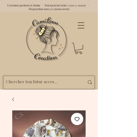
Livraison partout en Suisse · Paiement sécurisé
·
(Twint & SumUp)
Préparation sous 3 à 5 jours ouvrés