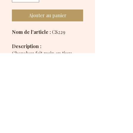
Ajouter au panier
Nom de l'article :
CS229
Description :
Chouchou fait main en tissu
blanc imprimé de nombreux
petits chats aux expressions
variées et adorables. Un
accessoire plein de douceur et
de fantaisie, idéal pour les
amoureux des félins.
Disponible en polyester et en
satiné.