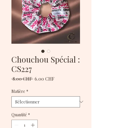
Chouchou Spécial :
CS227
Prix
Prix
 8.00 CHF 
6.00 CHF
original
promotionnel
Matière
*
Quantité
*