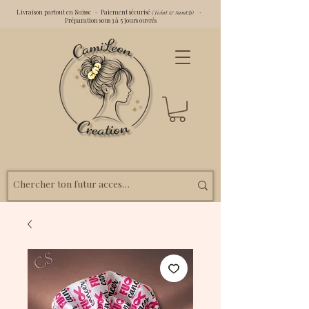
Livraison partout en Suisse · Paiement sécurisé
·
(Twint & SumUp)
Préparation sous 3 à 5 jours ouvrés