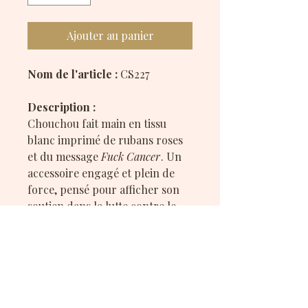
Ajouter au panier
Nom de l'article :
CS227
Description :
Chouchou fait main en tissu
blanc imprimé de rubans roses
et du message
Fuck Cancer
. Un
accessoire engagé et plein de
force, pensé pour afficher son
soutien dans la lutte contre le
cancer du sein.
Disponible en polyester et en
satiné.
Pour chaque vente de ce