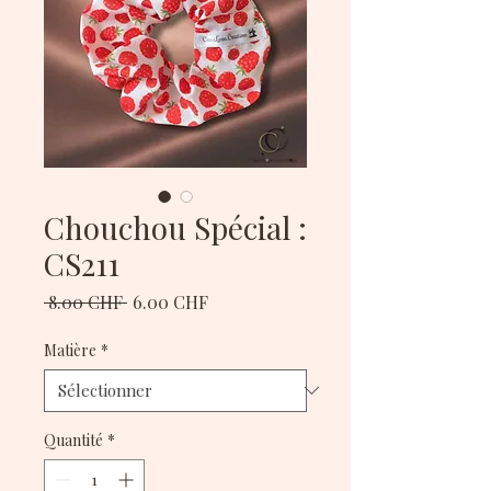
Chouchou Spécial :
CS211
Prix
Prix
 8.00 CHF 
6.00 CHF
original
promotionnel
Matière
*
Quantité
*