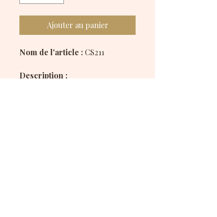
Ajouter au panier
Nom de l'article :
CS211
Description :
Chouchou fait main en tissu
satiné à motif de framboises
juteuses sur fond blanc. Acidulé
et gourmand, il apporte une
touche estivale et pétillante à
toutes vos coiffures.
Disponible en polyester et en
satiné.