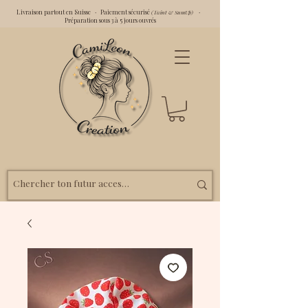
Livraison partout en Suisse · Paiement sécurisé
·
(Twint & SumUp)
Préparation sous 3 à 5 jours ouvrés