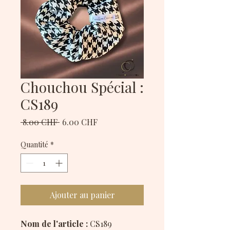
Chouchou Spécial :
CS189
Prix
Prix
 8.00 CHF 
6.00 CHF
original
promotionnel
Quantité
*
Ajouter au panier
Nom de l'article :
CS189