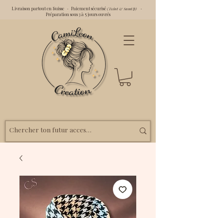
Livraison partout en Suisse · Paiement sécurisé
·
(Twint & SumUp)
Préparation sous 3 à 5 jours ouvrés