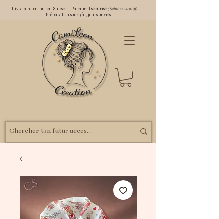
Livraison partout en Suisse · Paiement sécurisé
·
(Twint & SumUp)
Préparation sous 3 à 5 jours ouvrés