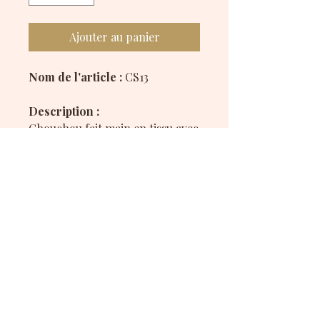
Ajouter au panier
Nom de l'article :
CS13
Description :
Chouchou fait main en tissu avec
un motif inspiré du château de
Disneyland et des ballons de
baudruche Mickey Mouse, idéal
pour ajouter une touche
magique et festive à vos
coiffures.
Disponible en polyester et en
satiné.