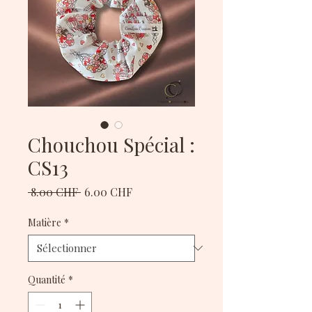
Chouchou Spécial :
CS13
Prix
Prix
 8.00 CHF 
6.00 CHF
original
promotionnel
Matière
*
Quantité
*