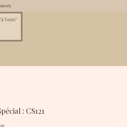
ouvrés
à Vous"
écial : CS121
Prix
HF