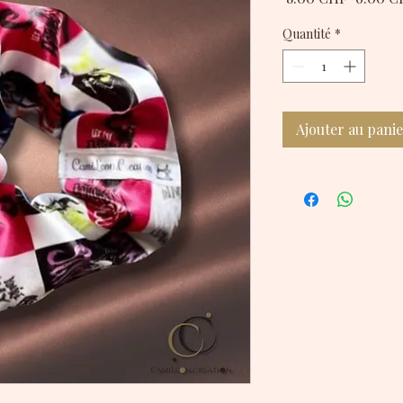
original
Quantité
*
Ajouter au pani