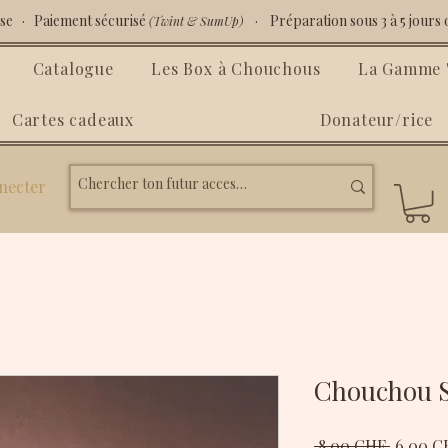
isse · Paiement sécurisé
· Préparation sous 3 à 5 jours 
(Twint & SumUp)
Catalogue
Les Box à Chouchous
La Gamme "
Cartes cadeaux
Donateur/rice
necter
Chouchou Sp
Prix
 8.00 CHF 
6.00 C