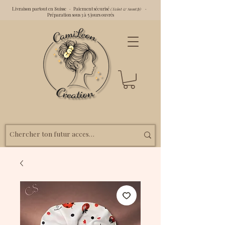
Livraison partout en Suisse · Paiement sécurisé
·
(Twint & SumUp)
Préparation sous 3 à 5 jours ouvrés