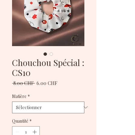
Chouchou Spécial :
CS10
Prix
Prix
 8.00 CHF 
6.00 CHF
original
promotionnel
Matière
*
Quantité
*