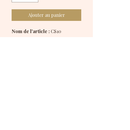
Ajouter au panier
Nom de l'article :
CS10
Description :
Chouchou fait main en tissu avec
un motif coccinelle, parfait pour
ajouter une touche joyeuse et
naturelle à vos coiffures.
Disponible en polyester et en
satiné.
Mes réseaux sociaux :