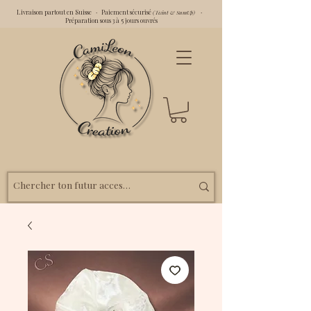
Livraison partout en Suisse · Paiement sécurisé
·
(Twint & SumUp)
Préparation sous 3 à 5 jours ouvrés