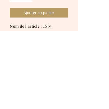
Ajouter au panier
Nom de l'article :
CS03
Description :
Chouchou fait main en tissu
velours, idéal pour apporter une
touche douce et chic à vos
coiffures.
Disponible en plusieurs
couleurs.
Mes réseaux sociaux :