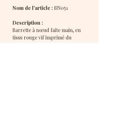
Nom de l'article :
BN051
Description :
Barrette à nœud faite main, en
tissu rouge vif imprimé du
célèbre logo
Coca-Cola
, pour
une touche vintage, pétillante et
ultra tendance dans les cheveux.
❤️🤍
Le nœud est fixé à une barrette
crocodile solide, collée avec soin,
pour une tenue optimale sans
abîmer les cheveux.
Mes réseaux sociaux :