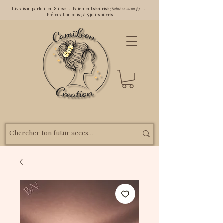
Livraison partout en Suisse · Paiement sécurisé
·
(Twint & SumUp)
Préparation sous 3 à 5 jours ouvrés